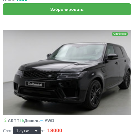
Range Rover Sport
Свободно
АКПП
Дизель
AWD
18000
₽
от
Срок: