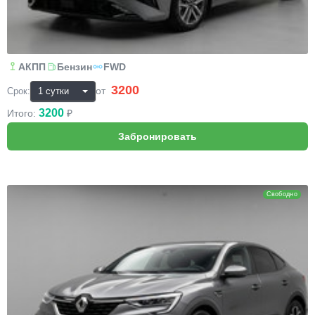
АКПП
Бензин
FWD
3200
₽
от
Срок:
3200
Итого:
₽
Renault Arkana
Свободно