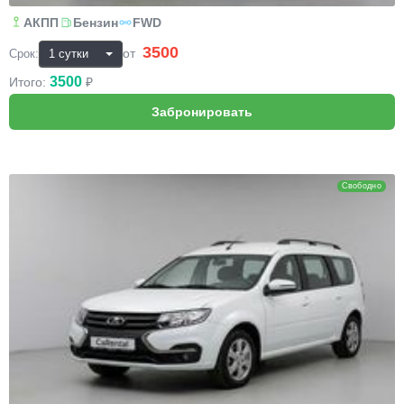
АКПП
Бензин
FWD
3500
₽
от
Срок:
3500
Итого:
₽
Lada Largus
Свободно