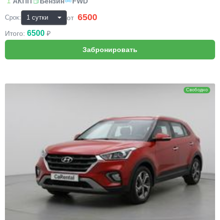
АКПП
Бензин
FWD
6500
₽
от
Срок:
6500
Итого:
₽
Hyundai Creta
Свободно