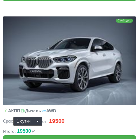
BMW X6
Свободно
АКПП
Дизель
AWD
19500
₽
от
Срок:
19500
Итого:
₽