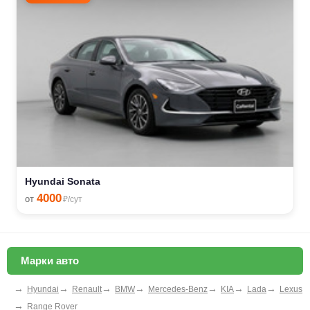
Hyundai Sonata
4000
от
₽/сут
Марки авто
→
→
→
→
→
→
→
Hyundai
Renault
BMW
Mercedes-Benz
KIA
Lada
Lexus
→
Range Rover