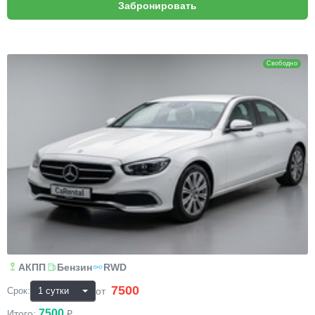
Mercedes-Benz E-класс
Свободно
АКПП
Бензин
RWD
7500
₽
от
Срок:
7500
Итого:
₽