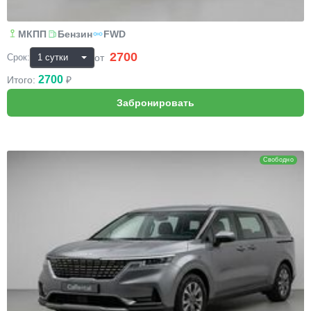
МКПП
Бензин
FWD
2700
₽
от
Срок:
2700
Итого:
₽
KIA Carnival
Свободно