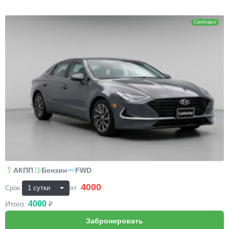
Hyundai Sonata
Свободно
АКПП
Бензин
FWD
4000
₽
от
Срок:
4000
Итого:
₽