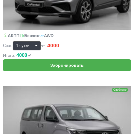
АКПП
Бензин
AWD
4000
₽
от
Срок:
4000
Итого:
₽
Hyundai H1 (Grand Starex)
Свободно