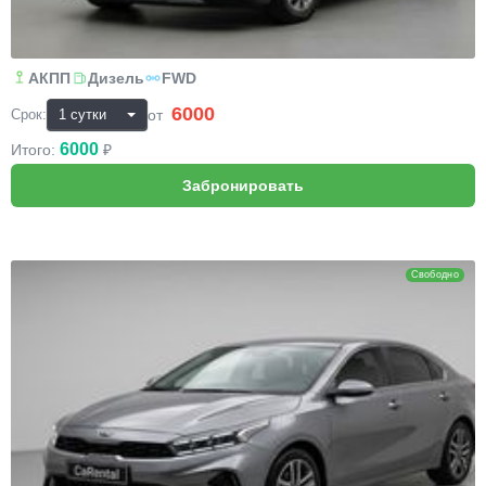
АКПП
Дизель
FWD
6000
₽
от
Срок:
6000
Итого:
₽
KIA Cerato
Свободно