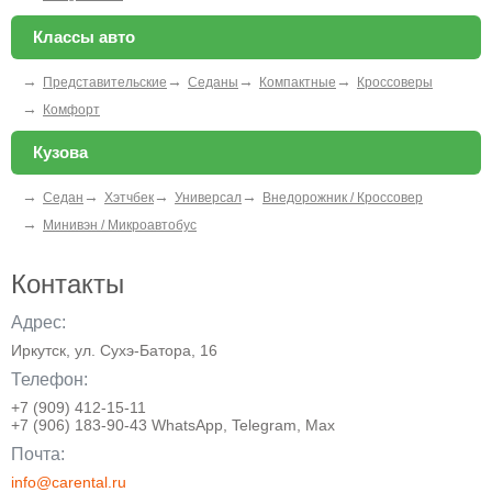
Классы авто
→
→
→
→
Представительские
Седаны
Компактные
Кроссоверы
→
Комфорт
Кузова
→
→
→
→
Седан
Хэтчбек
Универсал
Внедорожник / Кроссовер
→
Минивэн / Микроавтобус
Контакты
Адрес:
Иркутск, ул. Сухэ-Батора, 16
Телефон:
+7 (909) 412-15-11
+7 (906) 183-90-43 WhatsApp, Telegram, Max
Почта:
info@carental.ru