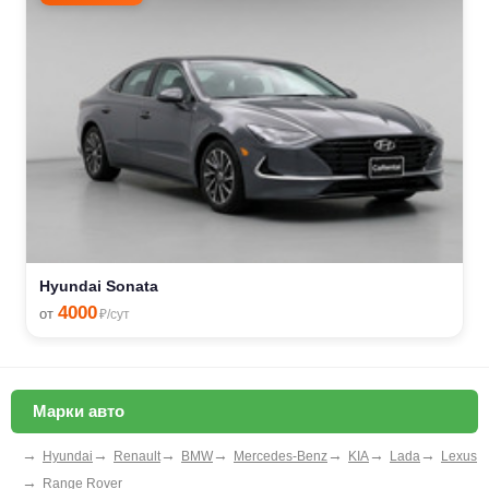
Hyundai Sonata
4000
от
₽/сут
Марки авто
→
→
→
→
→
→
→
Hyundai
Renault
BMW
Mercedes-Benz
KIA
Lada
Lexus
→
Range Rover