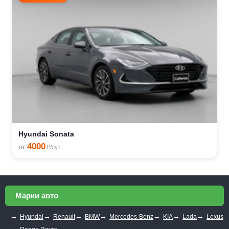
Hyundai Sonata
4000
от
₽/сут
Марки авто
→
→
→
→
→
→
→
Hyundai
Renault
BMW
Mercedes-Benz
KIA
Lada
Lexus
→