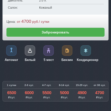
Двигатель:
2.0 л.
Салон:
Кожаный
4700
Цена:
от
руб./ сутки
Забронировать
Автомат
Белый
5 мест
Бензин
Кондиционер
1 сутки
2-3 сут.
4-7 сут.
8-14 сут.
15-29 сут.
от 30 сут.
6500
6000
5500
5000
4900
4700
₽/сут.
₽/сут.
₽/сут.
₽/сут.
₽/сут.
₽/сут.