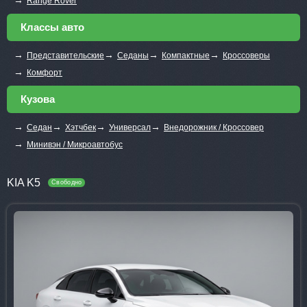
Range Rover
Классы авто
→
→
→
→
Представительские
Седаны
Компактные
Кроссоверы
→
Комфорт
Кузова
→
→
→
→
Седан
Хэтчбек
Универсал
Внедорожник / Кроссовер
→
Минивэн / Микроавтобус
KIA K5
Свободно