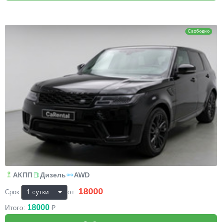
Range Rover Sport
Свободно
АКПП
Дизель
AWD
18000
₽
от
Срок:
18000
Итого:
₽