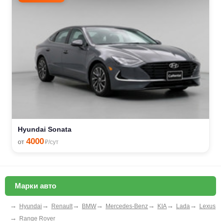
Hyundai Sonata
4000
от
₽/сут
Марки авто
→
→
→
→
→
→
→
Hyundai
Renault
BMW
Mercedes-Benz
KIA
Lada
Lexus
→
Range Rover