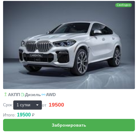
Свободно
АКПП
Дизель
AWD
19500
₽
от
Срок:
19500
Итого:
₽