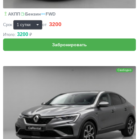
АКПП
Бензин
FWD
3200
₽
от
Срок:
3200
Итого:
₽
Renault Arkana
Свободно