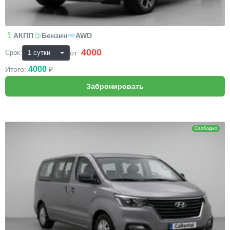
АКПП
Бензин
AWD
4000
₽
от
Срок:
4000
Итого:
₽
Hyundai H1 (Grand Starex)
Свободно