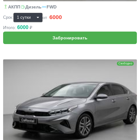
АКПП
Дизель
FWD
6000
₽
от
Срок:
6000
Итого:
₽
KIA Cerato
Свободно