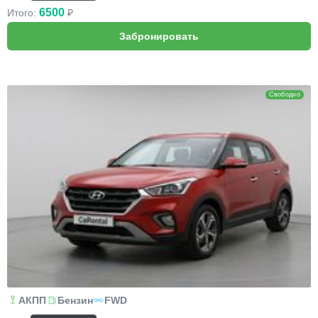
6500
Итого:
₽
Hyundai Creta
Свободно
АКПП
Бензин
FWD