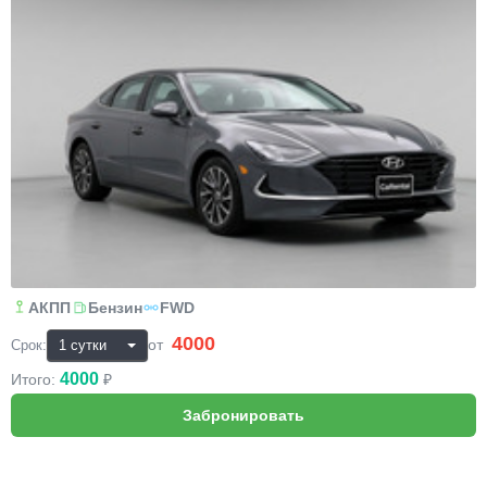
АКПП
Бензин
FWD
4000
₽
от
Срок:
4000
Итого:
₽
BMW X6