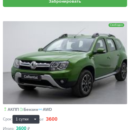
Renault Duster
Свободно
АКПП
Бензин
AWD
3600
₽
от
Срок:
3600
Итого:
₽