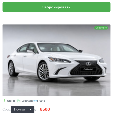
Lexus ES250
Свободно
АКПП
Бензин
FWD
6500
₽
от
Срок: