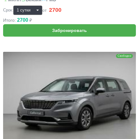
2700
₽
от
Срок:
2700
Итого:
₽
KIA Carnival
Свободно