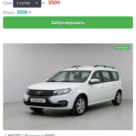
3500
₽
от
Срок:
3500
Итого:
₽
Lada Largus
Свободно
МКПП
Бензин
FWD