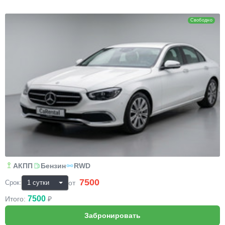
Mercedes-Benz E-класс
Свободно
АКПП
Бензин
RWD
7500
₽
от
Срок:
7500
Итого:
₽