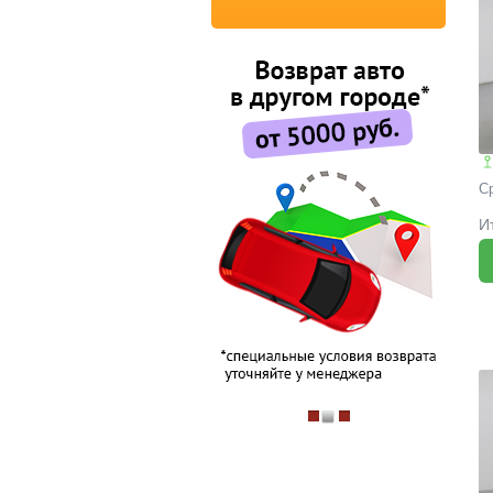
С
И
H