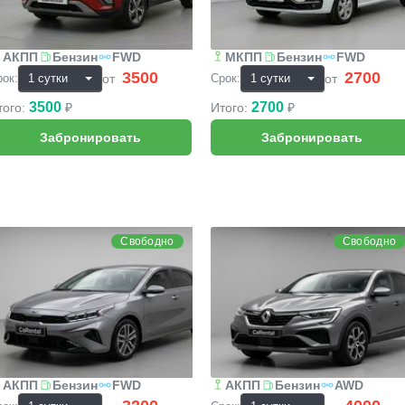
АКПП
Бензин
FWD
МКПП
Бензин
FWD
3500
2700
₽
₽
от
от
рок:
Срок:
3500
2700
того:
₽
Итого:
₽
IA Cerato
Renault Arkana
Свободно
Свободно
АКПП
Бензин
FWD
АКПП
Бензин
AWD