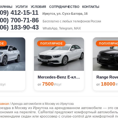
ТАРИФЫ
УСЛУГИ
УСЛОВИЯ
СОТРУДНИЧЕСТВО
КОНТАКТЫ
909) 412-15-11
Иркутск, ул. Сухэ-Батора, 16
00) 700-71-86
Бесплатно с любых телефонов России
906) 183-90-43
WhatsApp, Telegram, MAX
ОЕ
ПОПУЛЯРНОЕ
ПОПУЛЯРН
Mercedes-Benz E-класс
Range Rove
7500
18000
от
от
/сут
₽/сут
₽
лавная
/
Аренда автомобиля в Москву из Иркутска
оездка в Москву из Иркутска на арендованном автомобиле — это с
кономия на перелёте. CaRental предложит комфортный автомобиль 
екомендуем седан или кроссовер с cruise-control для комфортной п