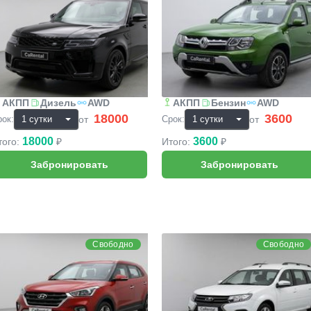
АКПП
Дизель
AWD
АКПП
Бензин
AWD
18000
3600
₽
₽
от
от
рок:
Срок:
18000
3600
того:
₽
Итого:
₽
yundai Creta
Lada Largus
Свободно
Свободно