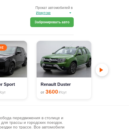
Прокат автомобилей в
Забронировать авто
ОЕ
PREMIUM
r Sport
Renault Duster
Lexus ES25
3600
6500
от
от
/сут
₽/сут
₽/с
вобода передвижения в столице и
для трассы и городских поездок.
оездки по трассе. Все автомобили