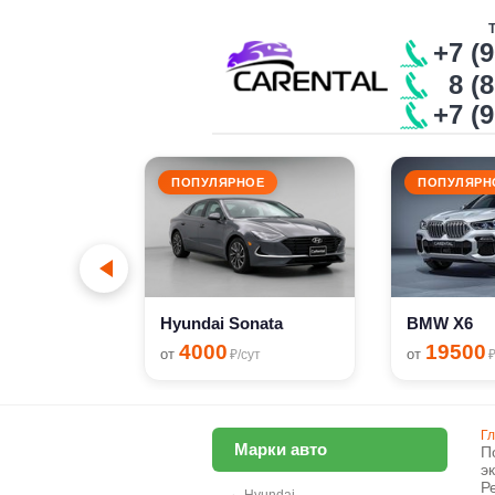
+7 (
8 (8
+7 (
ПОПУЛЯРНОЕ
ПОПУЛЯРН
сут
Hyundai Sonata
BMW X6
4000
19500
от
от
₽/сут
₽
Г
Марки авто
П
э
Р
→
Hyundai