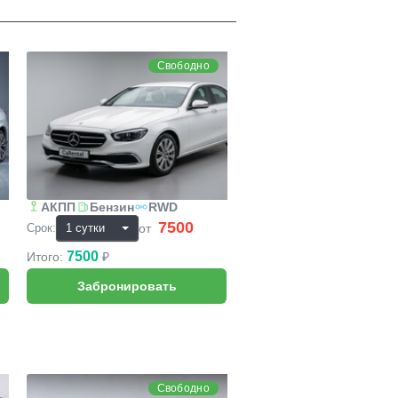
Mercedes-Benz E-класс
Свободно
АКПП
Бензин
RWD
7500
₽
от
Срок:
7500
Итого:
₽
Lexus ES250
Свободно