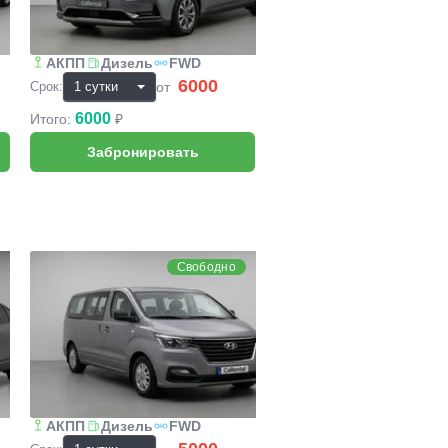
АКПП
Дизель
FWD
6000
₽
от
Срок:
6000
Итого:
₽
Hyundai H1 (Grand Starex)
Свободно
АКПП
Дизель
FWD