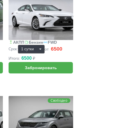
АКПП
Бензин
FWD
6500
₽
от
Срок:
6500
Итого:
₽
KIA Carnival
Свободно