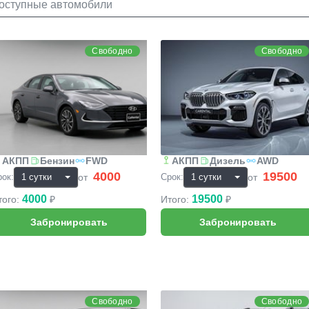
оступные автомобили
yundai Sonata
BMW X6
Свободно
Свободно
АКПП
Бензин
FWD
АКПП
Дизель
AWD
4000
19500
₽
₽
от
от
рок:
Срок:
4000
19500
того:
₽
Итого:
₽
ange Rover Sport
Renault Duster
Свободно
Свободно