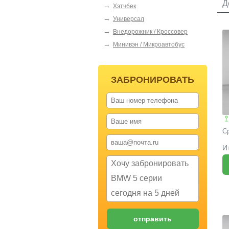
Д
→
Хэтчбек
→
Универсал
H
→
Внедорожник / Кроссовер
→
Минивэн / Микроавтобус
ЗАБРОНИРОВАТЬ
С
И
R