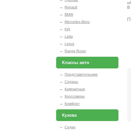
о
→
В
Renault
→
BMW
П
→
Mercedes-Benz
→
KIA
→
Lada
→
Lexus
→
Range Rover
Классы авто
→
Представительские
→
Седаны
→
Компактные
→
Кроссоверы
→
Комфорт
Кузова
→
Седан