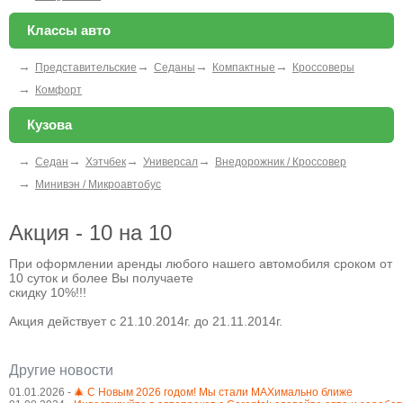
Классы авто
→
→
→
→
Представительские
Седаны
Компактные
Кроссоверы
→
Комфорт
Кузова
→
→
→
→
Седан
Хэтчбек
Универсал
Внедорожник / Кроссовер
→
Минивэн / Микроавтобус
Акция - 10 на 10
При оформлении аренды любого нашего автомобиля сроком от
10 суток и более Вы получаете
скидку 10%!!!
Акция действует с 21.10.2014г. до 21.11.2014г.
Другие новости
01.01.2026 -
🎄 С Новым 2026 годом! Мы стали MAXимально ближе