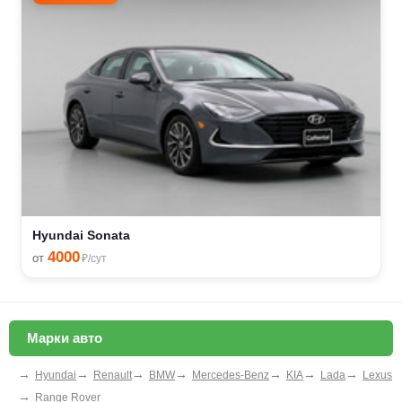
Hyundai Sonata
4000
от
₽/сут
Марки авто
→
→
→
→
→
→
→
Hyundai
Renault
BMW
Mercedes-Benz
KIA
Lada
Lexus
→
Range Rover