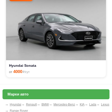
Hyundai Sonata
4000
от
₽/сут
Марки авто
→
→
→
→
→
→
→
Hyundai
Renault
BMW
Mercedes-Benz
KIA
Lada
Lexus
→
Range Rover