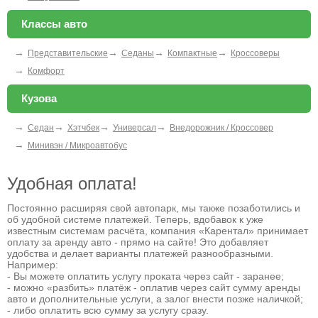
Классы авто
→
→
→
→
Представительские
Седаны
Компактные
Кроссоверы
→
Комфорт
Кузова
→
→
→
→
Седан
Хэтчбек
Универсал
Внедорожник / Кроссовер
→
Минивэн / Микроавтобус
Удобная оплата!
Постоянно расширяя свой автопарк, мы также позаботились и
об удобной системе платежей. Теперь, вдобавок к уже
известным системам расчёта, компания «Карентал» принимает
оплату за аренду авто - прямо на сайте! Это добавляет
удобства и делает варианты платежей разнообразными.
Например:
- Вы можете оплатить услугу проката через сайт - заранее;
- можно «разбить» платёж - оплатив через сайт сумму аренды
авто и дополнительные услуги, а залог внести позже наличкой;
- либо оплатить всю сумму за услугу сразу.