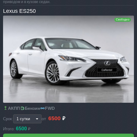
приводом и в кузове седан.
Lexus ES250
Свободно
АКПП
Бензин
FWD
6500
₽
от
Срок:
6500
Итого:
₽