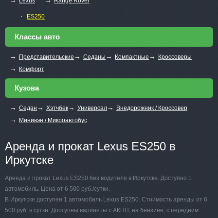
Lexus
Range Rover
∙
ES250
Классы авто
→
→
→
→
Представительские
Седаны
Компактные
Кроссоверы
→
Комфорт
Кузова
→
→
→
→
Седан
Хэтчбек
Универсал
Внедорожник / Кроссовер
→
Минивэн / Микроавтобус
Аренда и прокат Lexus ES250 в
Иркутске
Аренда и прокат Lexus ES250 без водителя в Иркутске. Доступно 1
автомобиль. Цена от 6 500 руб./сутки.
В Иркутске доступен 1 автомобиль Lexus ES250. Стоимость аренды от 6
500 руб. в сутки. Доступны варианты с АКПП, на бензине, с передним