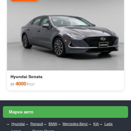
Hyundai Sonata
4000
от
₽/сут
Марки авто
→
→
→
→
→
→
Hyundai
Renault
BMW
Mercedes-Benz
KIA
Lada
→
→